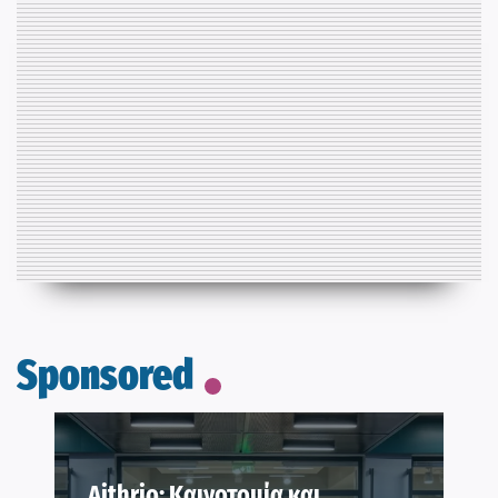
Sponsored
Aithrio: Καινοτομία και