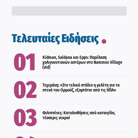
LIFESTYLE
Τελευταίες Ειδήσεις
ΔΙΕΘΝΗ
Kidman, Saldana και Epps: Παρέλαση
χολιγουντιανών αστέρων στο Nammos Village
(vid)
ΔΙΕΘΝΗ
Τεχεράνη: «Στο τελικό στάδιο η μελέτη για τα
στενά του Ορμούζ, εξαρτάται από τις ΗΠΑ»
ΕΛΛΑΔΑ
Φιλιππίνες: Κατολισθήσεις από καταιγίδα,
τέσσερις νεκροί