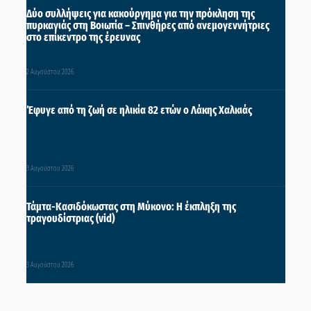
Δύο συλλήψεις για κακούργημα για την πρόκληση της
πυρκαγιάς στη Βοιωτία – Σπινθήρες από ανεμογεννήτριες
στο επίκεντρο της έρευνας
2 Αυγούστου 2026
Έφυγε από τη ζωή σε ηλικία 82 ετών ο Λάκης Χαλκιάς
3 Αυγούστου 2026
Τάμτα-Κασιδόκωστας στη Μύκονο: Η έκπληξη της
τραγουδίστριας (vid)
3 Αυγούστου 2026