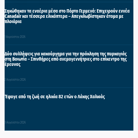
Σηκώθηκαν τα εναέρια μέσα στο Πόρτο Γερμενό: Επιχειρούν εννέα
Canadair και τέσσερα ελικόπτερα – Απεγκλωβίστηκαν άτομα με
πλοιάρια
1 Αυγούστου 2026
Δύο συλλήψεις για κακούργημα για την πρόκληση της πυρκαγιάς
στη Βοιωτία – Σπινθήρες από ανεμογεννήτριες στο επίκεντρο της
έρευνας
2 Αυγούστου 2026
Έφυγε από τη ζωή σε ηλικία 82 ετών ο Λάκης Χαλκιάς
3 Αυγούστου 2026